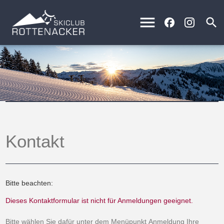
menu
search
Kontakt
Bitte beachten:
Dieses Kontaktformular ist nicht für Anmeldungen geeignet.
Bitte wählen Sie dafür unter dem Menüpunkt
Anmeldung
Ihre